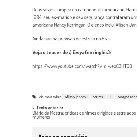
Duas vezes campeã do campeonato americano, Harding
1994, seu ex-marido e seu segurança contrataram u
americana Nancy Kerringan. O elenco inclui Allison Jan
Ainda não há previsão de estreia no Brasil.
Veja o teaser de
I, Tonya
(em inglês):
https://www.youtube.com/watch?v=c_weoC3HT6Q
Leia mais sobre
allison janney
atrizes
i
margot robb
Post
Texto anterior
Diário da Mostra: críticas de filmes dirigidos e estrelados
mulheres
navigation
Deixe um comentário