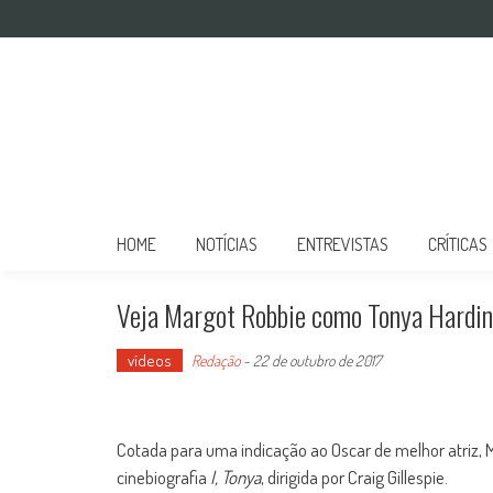
Mulher no Cinema
O site que celebra o trabalho das mulheres nas telas
HOME
NOTÍCIAS
ENTREVISTAS
CRÍTICAS
Veja Margot Robbie como Tonya Harding 
vídeos
Redação
-
22 de outubro de 2017
Cotada para uma indicação ao Oscar de melhor atriz, M
cinebiografia
I, Tonya
, dirigida por Craig Gillespie.