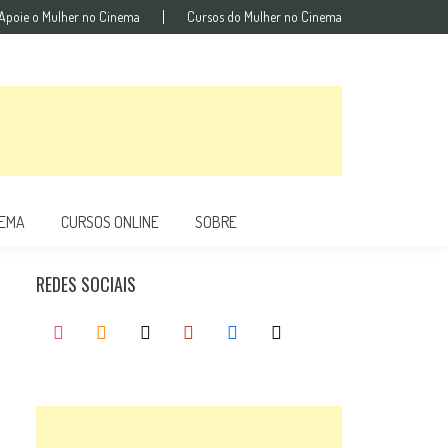
Apoie o Mulher no Cinema
Cursos do Mulher no Cinema
NEMA
CURSOS ONLINE
SOBRE
REDES SOCIAIS