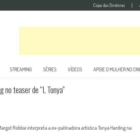
Copa das Diretoras
STREAMING
SÉRIES
VÍDEOS
APOIE O MULHER NO CI
no teaser de “I, Tonya”
argot Robbie interpreta a ex-patinadora artística Tonya Harding na