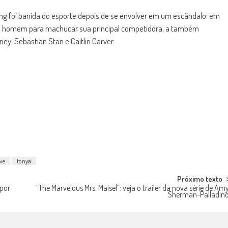
 foi banida do esporte depois de se envolver em um escândalo: em
m homem para machucar sua principal competidora, a também
ney, Sebastian Stan e Caitlin Carver.
ie
tonya
Próximo texto
 por
“The Marvelous Mrs. Maisel”: veja o trailer da nova série de Am
Sherman-Palladin