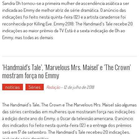
Sandra Oh tornou-se a primeira mulher de ascendência asiática a ser
indicada ao Emmy de melhor atriz de série dramática. O anúncio das
indicações foi feito nesta quinta-feira (12) e a artista canadense foi
reconhecida por Killing Eve. Emmy 2018: The Handmaid's Tale recebe 20
indicações ao maior prêmio da TV Está é a sexta indicação de Oh ao
Emmy, mas todas as demais
‘Handmaid’s Tale’, ‘Marvelous Mrs. Maisel’ e ‘The Crown’
mostram força no Emmy
notícias
Séries
Redação
-
12 de julho de 2018
The Handmaid's Tale, The Crown e The Marvelous Mrs. Maisel são algumas
das séries centradas em mulheres que mostraram força nas indicações
à edição deste ano do Emmy, o Oscar da televisão americana. O anúncio
dos indicados foi feito nesta quinta-feira (12) e a entrega dos prêmios
será em 17 de setembro. The Handmaid's Tale recebeu 20 indicações,
incluindo série dramática,