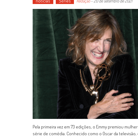
notícias
Séries
Redação
-
20 de setembro de 2021
Pela primeira vez em 73 edições, o Emmy premiou mulheres
série de comédia. Conhecido como o Oscar da televisão