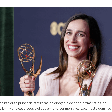
 nas duas principais categorias de direção: a de série dramática e a de
, o Emmy entregou seus troféus em uma cerimônia realizada neste domingo