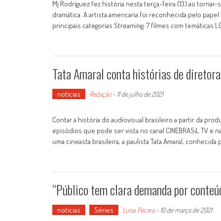
Mj Rodriguez fez história nesta terça-feira (13) ao tornar
dramática. A artista americana foi reconhecida pelo pape
principais categorias Streaming: 7 filmes com temáticas LG
Tata Amaral conta histórias de diretora
notícias
Redação
-
11 de julho de 2021
Contar a história do audiovisual brasileiro a partir da pr
episódios que pode ser vista no canal CINEBRASiL TV e na
uma cineasta brasileira, a paulista Tata Amaral, conhecid
“Público tem clara demanda por conteúd
notícias
Séries
Luísa Pécora
-
10 de março de 2021