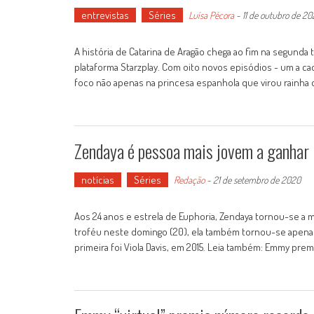
entrevistas
Séries
Luísa Pécora
-
11 de outubro de 2
A história de Catarina de Aragão chega ao fim na segunda
plataforma Starzplay. Com oito novos episódios - um a ca
foco não apenas na princesa espanhola que virou rainha 
Zendaya é pessoa mais jovem a ganhar
notícias
Séries
Redação
-
21 de setembro de 2020
Aos 24 anos e estrela de Euphoria, Zendaya tornou-se a 
troféu neste domingo (20), ela também tornou-se apenas
primeira foi Viola Davis, em 2015. Leia também: Emmy pre