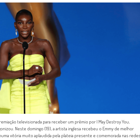
remiação televisionada para receber um prêmio por I May Destroy You,
gonizou. Neste domingo (19), a artista inglesa recebeu o Emmy de melhor
o, numa vitória muito aplaudida pela plateia presente e comemorada nas rede