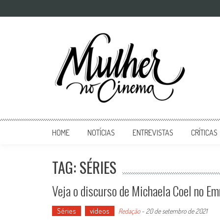
Mulher no Cinema
O site que celebra o trabalho das mulheres nas telas
HOME
NOTÍCIAS
ENTREVISTAS
CRÍTICAS
TAG: SÉRIES
Veja o discurso de Michaela Coel no 
Séries
vídeos
Redação
-
20 de setembro de 2021