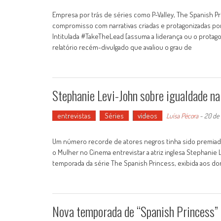
Empresa por trás de séries como P-Valley, The Spanish Pr
compromisso com narrativas criadas e protagonizadas p
Intitulada #TakeTheLead [assuma a liderança ou o protagoni
relatório recém-divulgado que avaliou o grau de
Stephanie Levi-John sobre igualdade na
entrevistas
Séries
vídeos
Luísa Pécora
-
20 de
Um número recorde de atores negros tinha sido premiado
o Mulher no Cinema entrevistar a atriz inglesa Stephanie L
temporada da série The Spanish Princess, exibida aos do
Nova temporada de “Spanish Princess” 