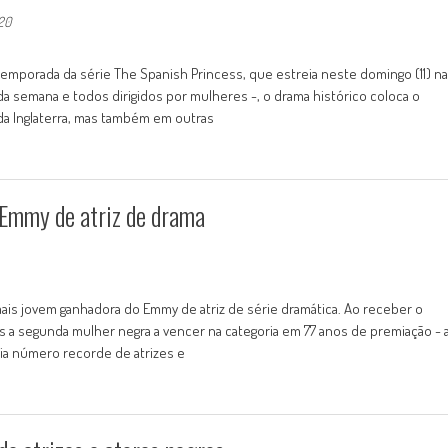
020
 temporada da série The Spanish Princess, que estreia neste domingo (11) na
da semana e todos dirigidos por mulheres -, o drama histórico coloca o
da Inglaterra, mas também em outras
 Emmy de atriz de drama
mais jovem ganhadora do Emmy de atriz de série dramática. Ao receber o
 a segunda mulher negra a vencer na categoria em 77 anos de premiação - 
mia número recorde de atrizes e