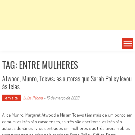
TAG: ENTRE MULHERES
Atwood, Munro, Toews: as autoras que Sarah Polley levou
às telas
em alta
Luísa Pécora
-
16 de março de 2023
Alice Munro, Margaret Atwood e Miriam Toews têm mais de um ponto em
comum: as três são canadenses, as três são escritoras, as três são
autoras de vários livros centrados em mulheres e as três tiveram obras
adaptadas para as telas pela roteirista Sarah Polley. Crítica: Entre