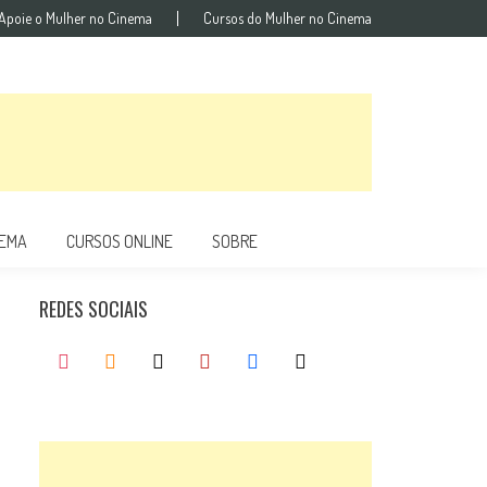
Apoie o Mulher no Cinema
Cursos do Mulher no Cinema
NEMA
CURSOS ONLINE
SOBRE
REDES SOCIAIS