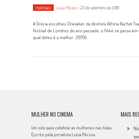
notícias
Luísa Pécora
-
23 de setembro de 2016
A Grécia escolheu Chevalier, da diretora Athina Rachel Ts
Festival de Londres do ano passado, o filme se passa e
qual deles é o melhor. 20705
MULHER NO CINEMA
MAIS RE
Um site para celebrar as mulheres nas telas.
No
Escrito pela jornalista Luísa Pécora.
ex