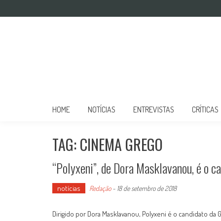
Mulher no Cinema
O site que celebra o trabalho das mulheres nas telas
HOME
NOTÍCIAS
ENTREVISTAS
CRÍTICAS
TAG: CINEMA GREGO
“Polyxeni”, de Dora Masklavanou, é o c
notícias
Redação
-
18 de setembro de 2018
Dirigido por Dora Masklavanou, Polyxeni é o candidato da G