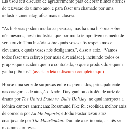
Ela usou seu discurso de agradecimento para celebrar filmes e séries
de televisão do último ano, e para fazer um chamado por uma
indústria cinematográfica mais inclusiva.
“As histórias podem mudar as pessoas, mas há uma história sobre
nós mesmos, nesta indústria, que por muito tempo tivemos medo de
ver e ouvir. Uma história sobre quais vozes nós respeitamos e
elevamos, e quais vozes nós desligamos.”, disse a atriz. “Vamos
todos fazer um esforço [por mais diversidade], incluindo todos os
grupos que decidem quem é contratado, o que é produzido e quem
ganha prêmios.”
(assista e leia o discurso completo aqui)
Houve uma série de surpresas entre os premiados, principalmente
nas categorias de atuação. Andra Day ganhou o troféu de atriz de
drama por
The United States vs. Billie Holiday
, no qual interpreta a
icônica cantora americana; Rosamund Pike foi escolhida melhor atriz
de comédia por
Eu Me Importo
; e Jodie Foster levou atriz
coadjuvante por
The Mauritanian
. Durante a cerimônia, as três se
mostram surpresas.