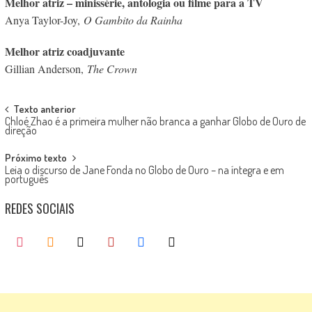
Melhor atriz – minissérie, antologia ou filme para a TV
Anya Taylor-Joy,
O Gambito da Rainha
Melhor atriz coadjuvante
Gillian Anderson,
The Crown
Post
Texto anterior
Chloé Zhao é a primeira mulher não branca a ganhar Globo de Ouro de
navigation
direção
Próximo texto
Leia o discurso de Jane Fonda no Globo de Ouro – na íntegra e em
português
REDES SOCIAIS