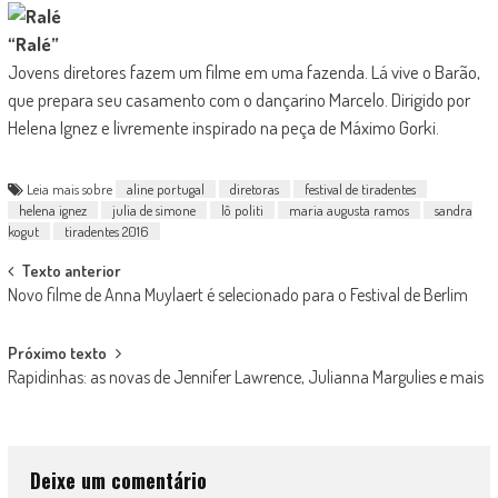
“Ralé”
Jovens diretores fazem um filme em uma fazenda. Lá vive o Barão,
que prepara seu casamento com o dançarino Marcelo. Dirigido por
Helena Ignez e livremente inspirado na peça de Máximo Gorki.
Leia mais sobre
aline portugal
diretoras
festival de tiradentes
helena ignez
julia de simone
lô politi
maria augusta ramos
sandra
kogut
tiradentes 2016
Post
Texto anterior
Novo filme de Anna Muylaert é selecionado para o Festival de Berlim
navigation
Próximo texto
Rapidinhas: as novas de Jennifer Lawrence, Julianna Margulies e mais
Deixe um comentário