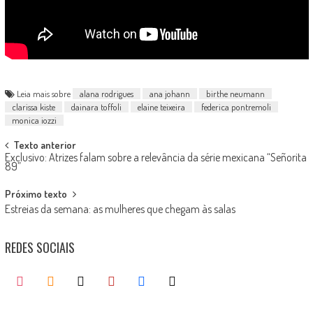
Leia mais sobre
alana rodrigues
ana johann
birthe neumann
clarissa kiste
dainara toffoli
elaine teixeira
federica pontremoli
monica iozzi
Post
Texto anterior
Exclusivo: Atrizes falam sobre a relevância da série mexicana “Señorita
navigation
89”
Próximo texto
Estreias da semana: as mulheres que chegam às salas
REDES SOCIAIS