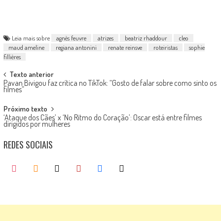
Leia mais sobre
agnès feuvre
atrizes
beatriz rhaddour
cleo
maud ameline
regiana antonini
renate reinsve
roteiristas
sophie
fillières
Post
Texto anterior
Pavan Bivigou faz crítica no TikTok: “Gosto de falar sobre como sinto os
navigation
filmes”
Próximo texto
‘Ataque dos Cães’ x ‘No Ritmo do Coração’: Oscar está entre filmes
dirigidos por mulheres
REDES SOCIAIS