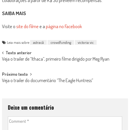
colaborações a partir de R$ 30 preveem recompensas.
SAIBA MAIS
Visite o
site do filme
e a
página no Facebook
Leia mais sobre
astracã
crowdfunding
victoria vic
Post
Texto anterior
Veja o trailer de “Ithaca”, primeiro filme dirigido por Meg Ryan
navigation
Próximo texto
Veja o trailer do documentário “The Eagle Huntress”
Deixe um comentário