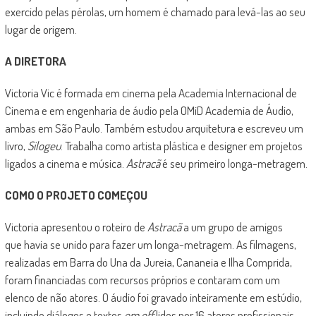
exercido pelas pérolas, um homem é chamado para levá-las ao seu
lugar de origem.
A DIRETORA
Victoria Vic é formada em cinema pela Academia Internacional de
Cinema e em engenharia de áudio pela OMiD Academia de Áudio,
ambas em São Paulo. Também estudou arquitetura e escreveu um
livro,
Silogeu
. Trabalha como artista plástica e designer em projetos
ligados a cinema e música.
Astracã
é seu primeiro longa-metragem.
COMO O PROJETO COMEÇOU
Victoria apresentou o roteiro de
Astracã
a um grupo de amigos
que havia se unido para fazer um longa-metragem. As filmagens,
realizadas em Barra do Una da Jureia, Cananeia e Ilha Comprida,
foram financiadas com recursos próprios e contaram com um
elenco de não atores. O áudio foi gravado inteiramente em estúdio,
incluindo diálogos e textos
em off
lidos por 16 atores profissionais.