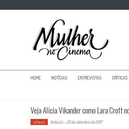
Mulher no Cinema
O site que celebra o trabalho das mulheres nas telas
HOME
NOTÍCIAS
ENTREVISTAS
CRÍTICAS
Veja Alicia Vikander como Lara Croft no
vídeos
Redação
-
20 de setembro de 2017