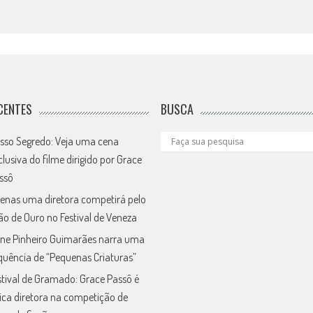
CENTES
BUSCA
sso Segredo: Veja uma cena
clusiva do filme dirigido por Grace
ssô
enas uma diretora competirá pelo
ão de Ouro no Festival de Veneza
ne Pinheiro Guimarães narra uma
quência de “Pequenas Criaturas”
stival de Gramado: Grace Passô é
ica diretora na competição de