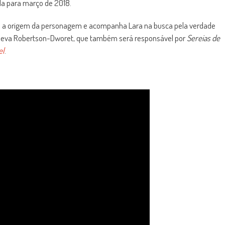
ada para março de 2018.
a a origem da personagem e acompanha Lara na busca pela verdade
Geneva Robertson-Dworet, que também será responsável por
Sereias de
el
.