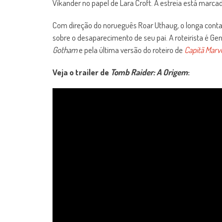
Vikander no papel de Lara Croft. A estreia está marc
Com direção do norueguês Roar Uthaug, o longa cont
sobre o desaparecimento de seu pai. A roteirista é 
Gotham
e pela última versão do roteiro de
Capitã Marv
Veja o trailer de
Tomb Raider: A Origem
: