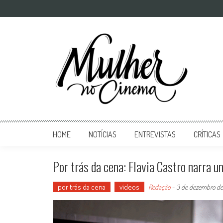
Mulher no Cinema
O site que celebra o trabalho das mulheres nas telas
HOME
NOTÍCIAS
ENTREVISTAS
CRÍTICAS
Por trás da cena: Flavia Castro narra 
por trás da cena
vídeos
Redação
-
3 de dezembro d