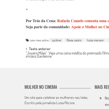
*
Por Trás da Cena:
Rafaela Camelo comenta uma ce
Seja parte da comunidade:
Apoie o Mulher no Cin
Leia mais sobre
cyclone
flávia castro
luiza mariani
Post
Texto anterior
“Jovens Mães”: Veja uma cena inédita do premiado film
irmãos Dardenne
navigation
MULHER NO CINEMA
MAIS RE
Um site para celebrar as mulheres nas telas.
No
Escrito pela jornalista Luísa Pécora.
ex