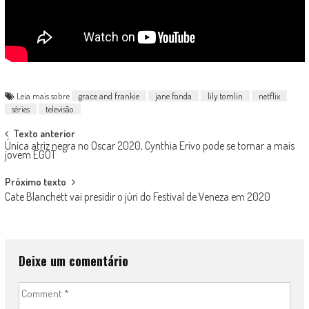
Leia mais sobre
grace and frankie
jane fonda
lily tomlin
netflix
séries
televisão
Post
Texto anterior
Única atriz negra no Oscar 2020, Cynthia Erivo pode se tornar a mais
navigation
jovem EGOT
Próximo texto
Cate Blanchett vai presidir o júri do Festival de Veneza em 2020
Deixe um comentário