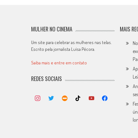
MULHER NO CINEMA
MAIS RE
Um site para celebrar as mulheres nas telas.
No
Escrito pela jornalista Luísa Pécora.
ex
Pa
Saiba mais e entre em contato
Ap
Le
REDES SOCIAIS
An
se
Fe
ún
lo