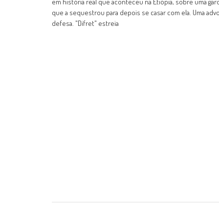
em história real que aconteceu na Etiópia, sobre uma gar
que a sequestrou para depois se casar com ela. Uma advo
defesa. "Difret" estreia