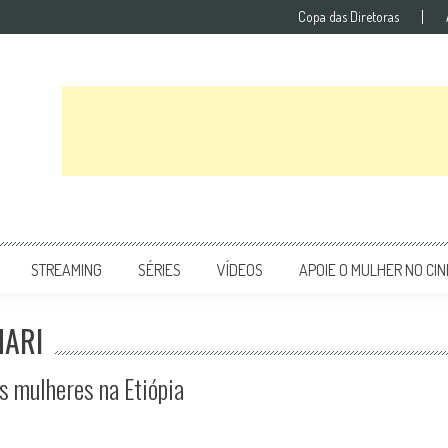
Copa das Diretoras
STREAMING
SÉRIES
VÍDEOS
APOIE O MULHER NO CI
HARI
uas mulheres na Etiópia