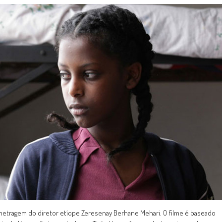
a-metragem do diretor etíope Zeresenay Berhane Mehari. O filme é baseado