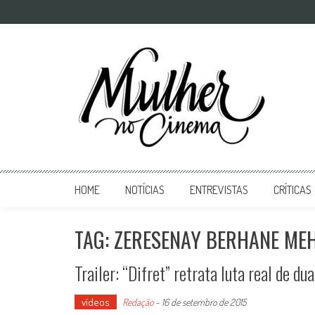
Mulher no Cinema
O site que celebra o trabalho das mulheres nas telas
HOME
NOTÍCIAS
ENTREVISTAS
CRÍTICAS
TAG: ZERESENAY BERHANE ME
Trailer: “Difret” retrata luta real de d
vídeos
Redação
-
16 de setembro de 2015