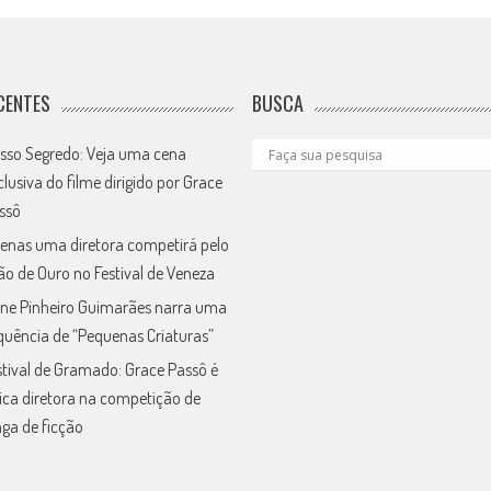
CENTES
BUSCA
sso Segredo: Veja uma cena
clusiva do filme dirigido por Grace
ssô
enas uma diretora competirá pelo
ão de Ouro no Festival de Veneza
ne Pinheiro Guimarães narra uma
quência de “Pequenas Criaturas”
stival de Gramado: Grace Passô é
ica diretora na competição de
nga de ficção