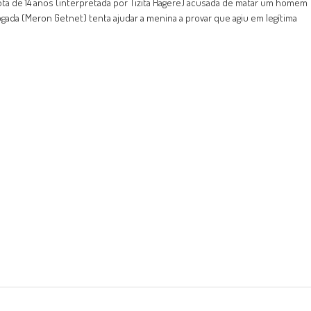
ota de 14 anos (interpretada por Tizita Hagere) acusada de matar um homem
gada (Meron Getnet) tenta ajudar a menina a provar que agiu em legítima