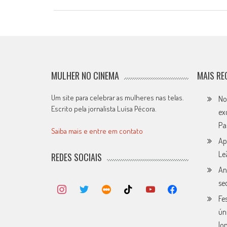
MULHER NO CINEMA
MAIS RE
Um site para celebrar as mulheres nas telas.
No
Escrito pela jornalista Luísa Pécora.
ex
Pa
Saiba mais e entre em contato
Ap
Le
REDES SOCIAIS
An
se
Fe
ún
lo