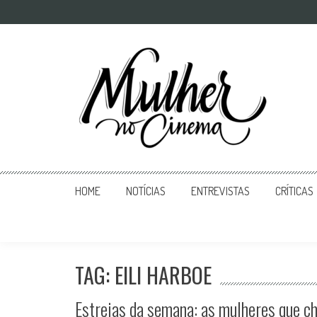
Mulher no Cinema
O site que celebra o trabalho das mulheres nas telas
HOME
NOTÍCIAS
ENTREVISTAS
CRÍTICAS
TAG: EILI HARBOE
Estreias da semana: as mulheres que c