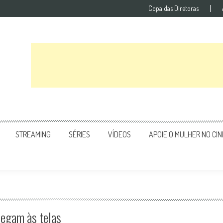
Copa das Diretoras
STREAMING
SÉRIES
VÍDEOS
APOIE O MULHER NO CI
hegam às telas