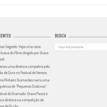
CENTES
BUSCA
sso Segredo: Veja uma cena
clusiva do filme dirigido por Grace
ssô
enas uma diretora competirá pelo
ão de Ouro no Festival de Veneza
ne Pinheiro Guimarães narra uma
quência de “Pequenas Criaturas”
stival de Gramado: Grace Passô é
ica diretora na competição de
nga de ficção