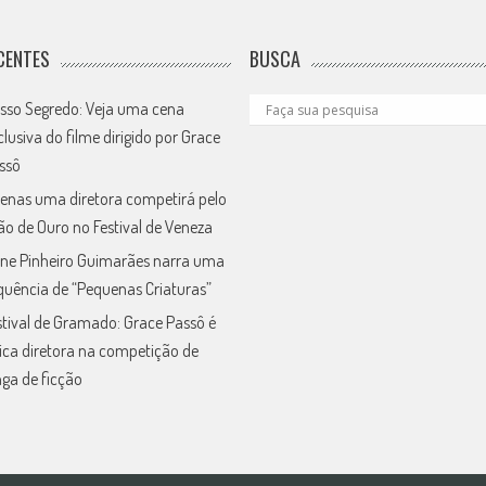
CENTES
BUSCA
sso Segredo: Veja uma cena
clusiva do filme dirigido por Grace
ssô
enas uma diretora competirá pelo
ão de Ouro no Festival de Veneza
ne Pinheiro Guimarães narra uma
quência de “Pequenas Criaturas”
stival de Gramado: Grace Passô é
ica diretora na competição de
nga de ficção