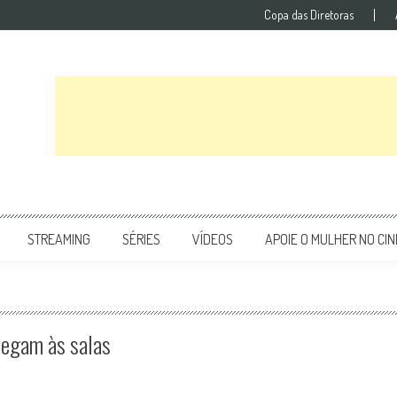
Copa das Diretoras
STREAMING
SÉRIES
VÍDEOS
APOIE O MULHER NO CI
hegam às salas