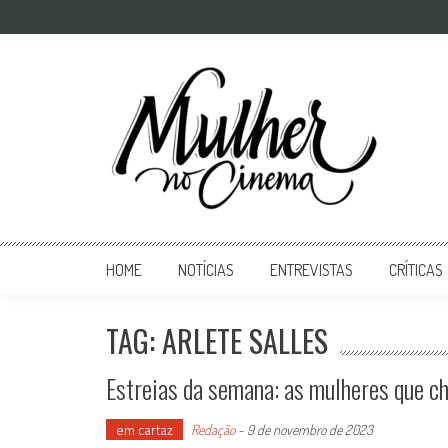
Mulher no Cinema
O site que celebra o trabalho das mulheres nas telas
HOME
NOTÍCIAS
ENTREVISTAS
CRÍTICAS
TAG: ARLETE SALLES
Estreias da semana: as mulheres que c
em cartaz
Redação
-
9 de novembro de 2023