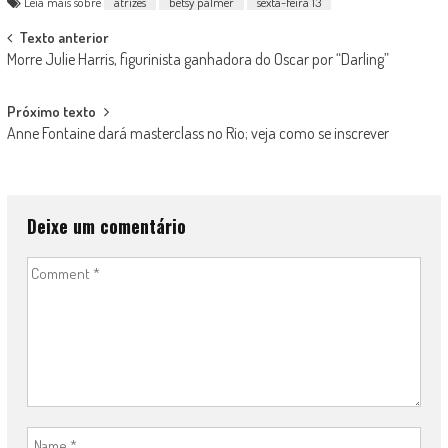
Leia mais sobre
atrizes
betsy palmer
sexta-feira 13
Post
Texto anterior
Morre Julie Harris, figurinista ganhadora do Oscar por “Darling”
navigation
Próximo texto
Anne Fontaine dará masterclass no Rio; veja como se inscrever
Deixe um comentário