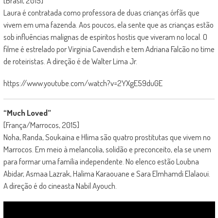
[Brasil, 2015]
Laura é contratada como professora de duas crianças órfãs que
vivem em uma fazenda. Aos poucos, ela sente que as crianças estão
sob influências malignas de espíritos hostis que viveram no local. O
filme é estrelado por Virginia Cavendish e tem Adriana Falcão no time
de roteiristas. A direção é de Walter Lima Jr.
https://www.youtube.com/watch?v=2YXgE59duGE
“Much Loved”
[França/Marrocos, 2015]
Noha, Randa, Soukaina e Hlima são quatro prostitutas que vivem no
Marrocos. Em meio à melancolia, solidão e preconceito, ela se unem
para formar uma família independente. No elenco estão Loubna
Abidar, Asmaa Lazrak, Halima Karaouane e Sara Elmhamdi Elalaoui.
A direção é do cineasta Nabil Ayouch.