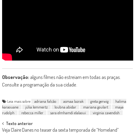
Observação:
alguns filmes não estreiam em todas as praças.
Consulte a programação da sua cidade.
Leia mais sobre
adriana falcão
asmaa lazrak
greta gerwig
halima
karaouane
júlia lemmertz
loubna abidar
mariana goulart
maya
rudolph
rebecca miller
sara elmhamdi elalaoui
virginia cavendish
Post
Texto anterior
Veja Claire Danes no teaser da sexta temporada de “Homeland”
navigation