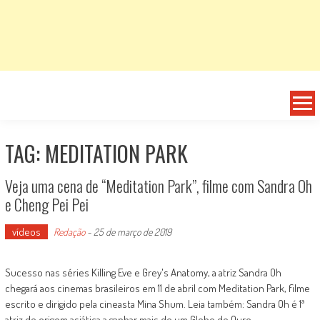
TAG: MEDITATION PARK
Veja uma cena de “Meditation Park”, filme com Sandra Oh
e Cheng Pei Pei
vídeos
Redação
-
25 de março de 2019
Sucesso nas séries Killing Eve e Grey's Anatomy, a atriz Sandra Oh
chegará aos cinemas brasileiros em 11 de abril com Meditation Park, filme
escrito e dirigido pela cineasta Mina Shum. Leia também: Sandra Oh é 1ª
atriz de origem asiática a ganhar mais de um Globo de Ouro