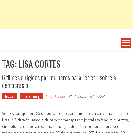
TAG: LISA CORTES
6 filmes dirigidos por mulheres para refletir sobre a
democracia
listas
streaming
Luísa Pécora
-
25 de outubro de 2022
Você sabia que em 25 de outubro se comemora o Dia da Democracia no
Brasil? A data foi escolhida para homenagear o jornalista Vladimir Herzog,
símbolo da luta pela redemocratização do país, que foi torturado e
morto pela ditadura militar em 25 de outubro de 1975. Leia também: 20