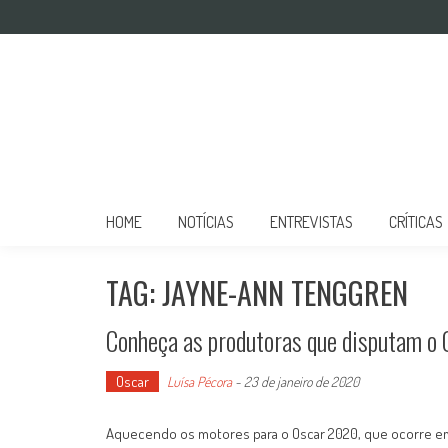
Mulher no Cinema
O site que celebra o trabalho das mulheres nas telas
HOME
NOTÍCIAS
ENTREVISTAS
CRÍTICAS
TAG: JAYNE-ANN TENGGREN
Conheça as produtoras que disputam o 
Oscar
Luísa Pécora
-
23 de janeiro de 2020
Aquecendo os motores para o Oscar 2020, que ocorre em 9