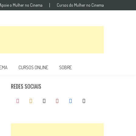
Apoie o Mulher no Cinema
Cursos do Mulher no Cinema
NEMA
CURSOS ONLINE
SOBRE
REDES SOCIAIS