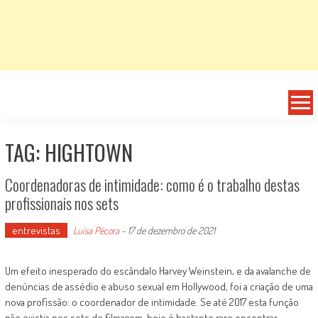
TAG: HIGHTOWN
Coordenadoras de intimidade: como é o trabalho destas
profissionais nos sets
entrevistas
Luísa Pécora
-
17 de dezembro de 2021
Um efeito inesperado do escândalo Harvey Weinstein, e da avalanche de
denúncias de assédio e abuso sexual em Hollywood, foi a criação de uma
nova profissão: o coordenador de intimidade. Se até 2017 esta função
não existia nos sets de filmagem, hoje é bastante raro encontrar