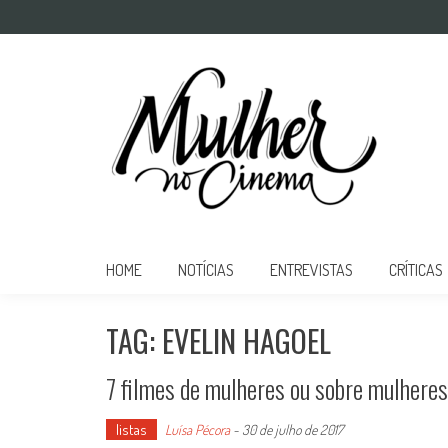
Mulher no Cinema
O site que celebra o trabalho das mulheres nas telas
HOME
NOTÍCIAS
ENTREVISTAS
CRÍTICAS
TAG: EVELIN HAGOEL
7 filmes de mulheres ou sobre mulheres
listas
Luísa Pécora
-
30 de julho de 2017