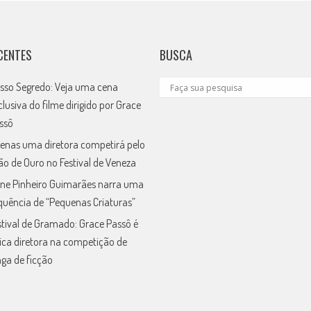
CENTES
BUSCA
sso Segredo: Veja uma cena
clusiva do filme dirigido por Grace
ssô
enas uma diretora competirá pelo
ão de Ouro no Festival de Veneza
ne Pinheiro Guimarães narra uma
quência de “Pequenas Criaturas”
stival de Gramado: Grace Passô é
ica diretora na competição de
nga de ficção