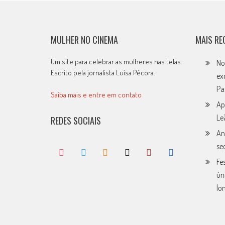
MULHER NO CINEMA
MAIS RE
Um site para celebrar as mulheres nas telas.
No
Escrito pela jornalista Luísa Pécora.
ex
Pa
Saiba mais e entre em contato
Ap
Le
REDES SOCIAIS
An
se
Fe
ún
lo