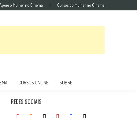
Apoie o Mulher no Cinema
Cursos do Mulher no Cinema
NEMA
CURSOS ONLINE
SOBRE
REDES SOCIAIS