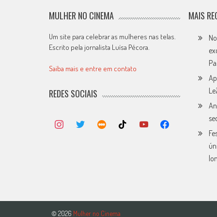
MULHER NO CINEMA
MAIS RE
Um site para celebrar as mulheres nas telas.
No
Escrito pela jornalista Luísa Pécora.
ex
Pa
Saiba mais e entre em contato
Ap
Le
REDES SOCIAIS
An
se
Fe
ún
lo
© 2026
Mulher no Cinema