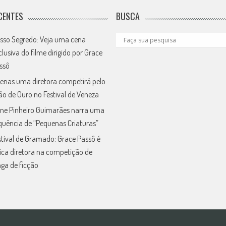
CENTES
BUSCA
sso Segredo: Veja uma cena
clusiva do filme dirigido por Grace
ssô
enas uma diretora competirá pelo
ão de Ouro no Festival de Veneza
ne Pinheiro Guimarães narra uma
quência de “Pequenas Criaturas”
stival de Gramado: Grace Passô é
ica diretora na competição de
nga de ficção