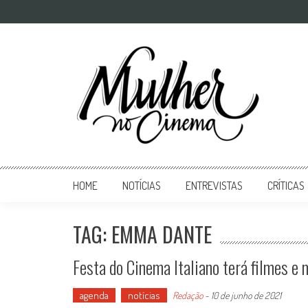
Mulher no Cinema
O site que celebra o trabalho das mulheres nas telas
HOME
NOTÍCIAS
ENTREVISTAS
CRÍTICAS
TAG: EMMA DANTE
Festa do Cinema Italiano terá filmes e
agenda
notícias
Redação
-
10 de junho de 2021