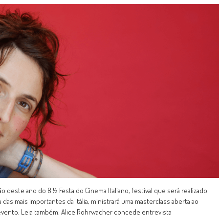
 deste ano do 8 ½ Festa do Cinema Italiano, festival que será realizado
a das mais importantes da Itália, ministrará uma masterclass aberta ao
 evento. Leia também: Alice Rohrwacher concede entrevista