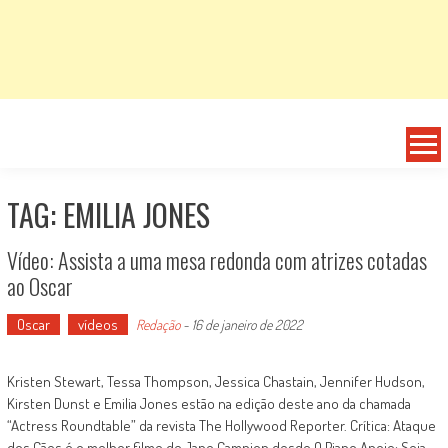
TAG: EMILIA JONES
Vídeo: Assista a uma mesa redonda com atrizes cotadas
ao Oscar
Oscar
vídeos
Redação
-
16 de janeiro de 2022
Kristen Stewart, Tessa Thompson, Jessica Chastain, Jennifer Hudson,
Kirsten Dunst e Emilia Jones estão na edição deste ano da chamada
“Actress Roundtable” da revista The Hollywood Reporter. Crítica: Ataque
dos Cães é o melhor filme de Jane Campion desde O Piano Apoie: Seja