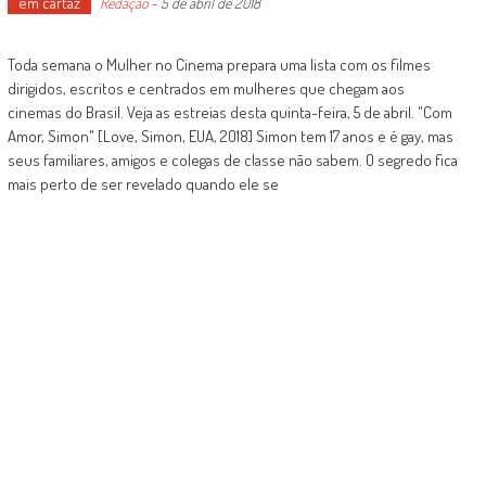
em cartaz
Redação
-
5 de abril de 2018
Toda semana o Mulher no Cinema prepara uma lista com os filmes
dirigidos, escritos e centrados em mulheres que chegam aos
cinemas do Brasil. Veja as estreias desta quinta-feira, 5 de abril. "Com
Amor, Simon" [Love, Simon, EUA, 2018] Simon tem 17 anos e é gay, mas
seus familiares, amigos e colegas de classe não sabem. O segredo fica
mais perto de ser revelado quando ele se