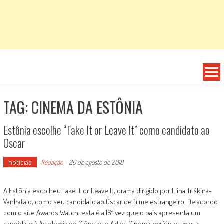
TAG: CINEMA DA ESTÔNIA
Estônia escolhe “Take It or Leave It” como candidato ao
Oscar
notícias
Redação
-
26 de agosto de 2018
A Estônia escolheu Take It or Leave It, drama dirigido por Liina Triškina-
Vanhatalo, como seu candidato ao Oscar de filme estrangeiro. De acordo
com o site Awards Watch, esta é a 16ª vez que o país apresenta um
candidato à Academia de Ciências e Artes Cinematográficas, mas a