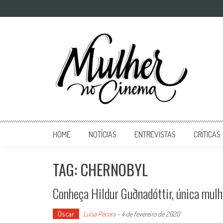
Mulher no Cinema
O site que celebra o trabalho das mulheres nas telas
HOME
NOTÍCIAS
ENTREVISTAS
CRÍTICAS
TAG: CHERNOBYL
Conheça Hildur Guðnadóttir, única mulh
Oscar
Luísa Pécora
-
4 de fevereiro de 2020