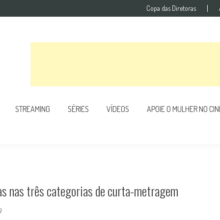
Copa das Diretoras
STREAMING
SÉRIES
VÍDEOS
APOIE O MULHER NO CI
as nas três categorias de curta-metragem
9