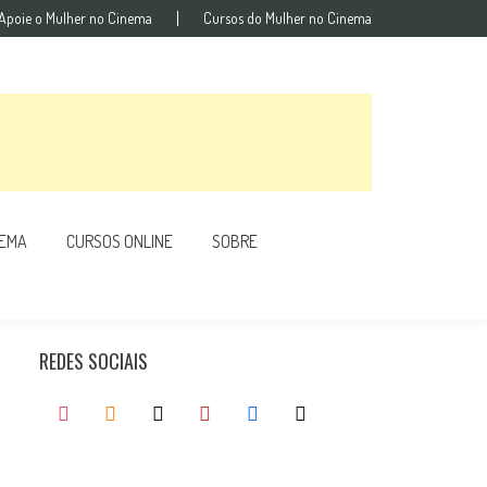
Apoie o Mulher no Cinema
Cursos do Mulher no Cinema
NEMA
CURSOS ONLINE
SOBRE
REDES SOCIAIS