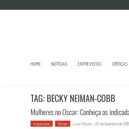
Mulher no Cinema
O site que celebra o trabalho das mulheres nas telas
HOME
NOTÍCIAS
ENTREVISTAS
CRÍTICAS
TAG: BECKY NEIMAN-COBB
Mulheres no Oscar: Conheça as indicad
especiais
Oscar
Luísa Pécora
-
22 de fevereiro de 201