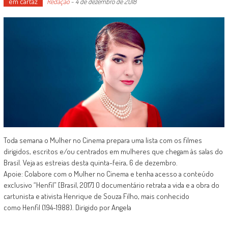
em cartaz
Redação
-
4 de dezembro de 2018
Toda semana o Mulher no Cinema prepara uma lista com os filmes
dirigidos, escritos e/ou centrados em mulheres que chegam às salas do
Brasil. Veja as estreias desta quinta-feira, 6 de dezembro.
Apoie: Colabore com o Mulher no Cinema e tenha acesso a conteúdo
exclusivo “Henfil” [Brasil, 2017] O documentário retrata a vida e a obra do
cartunista e ativista Henrique de Souza Filho, mais conhecido
como Henfil (194-1988). Dirigido por Angela