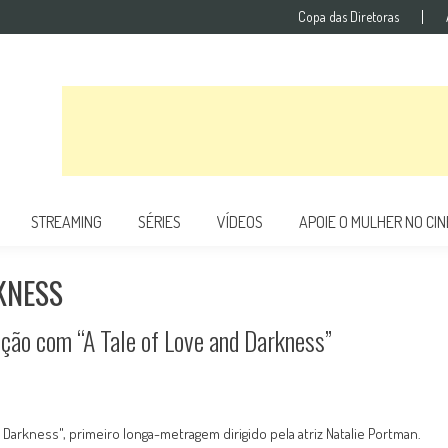
Copa das Diretoras
STREAMING
SÉRIES
VÍDEOS
APOIE O MULHER NO CI
KNESS
eção com “A Tale of Love and Darkness”
d Darkness", primeiro longa-metragem dirigido pela atriz Natalie Portman.