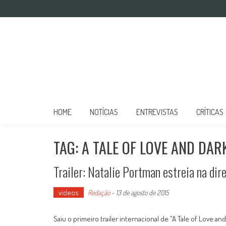
Mulher no Cinema
O site que celebra o trabalho das mulheres nas telas
HOME
NOTÍCIAS
ENTREVISTAS
CRÍTICAS
TAG: A TALE OF LOVE AND DAR
Trailer: Natalie Portman estreia na dir
vídeos
Redação
-
13 de agosto de 2015
Saiu o primeiro trailer internacional de "A Tale of Love an