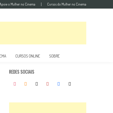
Apoie o Mulher no Cinema
Cursos do Mulher no Cinema
NEMA
CURSOS ONLINE
SOBRE
REDES SOCIAIS