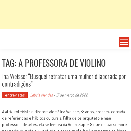
TAG: A PROFESSORA DE VIOLINO
Ina Weisse: “Busquei retratar uma mulher dilacerada por
contradições”
entrevistas
Letícia Mendes
-
17 de março de 2022
A atriz, roteirista e diretora alemã Ina Weisse, 53 anos, cresceu cercada
de referências e hábitos culturais. Filha de pai arquiteto e mãe
professora de artes, ela se lembra da Bolex Super 8 que estava sempre
por perto durante a juventude, e com a qual a família registrava as férias.