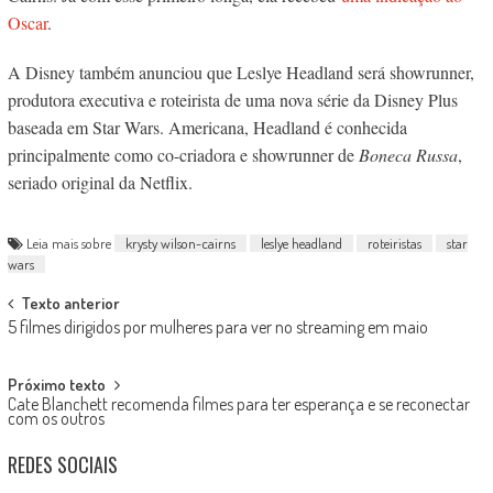
Oscar
.
A Disney também anunciou que Leslye Headland será showrunner,
produtora executiva e roteirista de uma nova série da Disney Plus
baseada em Star Wars. Americana, Headland é conhecida
principalmente como co-criadora e showrunner de
Boneca Russa
,
seriado original da Netflix.
Leia mais sobre
krysty wilson-cairns
leslye headland
roteiristas
star
wars
Post
Texto anterior
5 filmes dirigidos por mulheres para ver no streaming em maio
navigation
Próximo texto
Cate Blanchett recomenda filmes para ter esperança e se reconectar
com os outros
REDES SOCIAIS