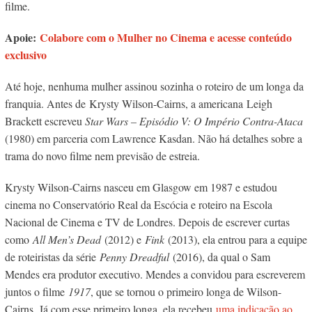
filme.
Apoie:
Colabore com o Mulher no Cinema e acesse conteúdo
exclusivo
Até hoje, nenhuma mulher assinou sozinha o roteiro de um longa da
franquia. Antes de Krysty Wilson-Cairns, a americana Leigh
Brackett escreveu
Star Wars – Episódio V: O Império Contra-Ataca
(1980) em parceria com Lawrence Kasdan. Não há detalhes sobre a
trama do novo filme nem previsão de estreia.
Krysty Wilson-Cairns nasceu em Glasgow em 1987 e estudou
cinema no Conservatório Real da Escócia e roteiro na Escola
Nacional de Cinema e TV de Londres. Depois de escrever curtas
como
All Men’s Dead
(2012) e
Fink
(2013), ela entrou para a equipe
de roteiristas da série
Penny Dreadful
(2016), da qual o Sam
Mendes era produtor executivo. Mendes a convidou para escreverem
juntos o filme
1917
, que se tornou o primeiro longa de Wilson-
Cairns. Já com esse primeiro longa, ela recebeu
uma indicação ao