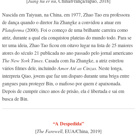
[
Jiang hu er nü
, China/França/Japão, 2018]
Nascida em Taiyuan, na China, em 1977, Zhao Tao era professora
de dança quando o diretor Jia Zhangke a convidou a atuar em
Plataforma
(2000). Foi o começo de uma brilhante carreira como
atriz, durante a qual ela conquistou plateias do mundo todo. Para se
ter uma ideia, Zhao Tao ficou em oitavo lugar na lista de 25 maiores
atores do século 21 publicada no ano passado pelo jornal americano
The New York Times
. Casada com Jia Zhangke, a atriz estrelou
vários filmes dele, incluindo
Amor Até as Cinzas.
Neste longa,
interpreta Qiao, jovem que faz um disparo durante uma briga entre
gangues para proteger Bin, o mafioso por quem é apaixonada.
Depois de cumprir cinco anos de prisão, ela é libertada e sai em
busca de Bin.
“A Despedida”
[
The Farewell
, EUA/China, 2019]