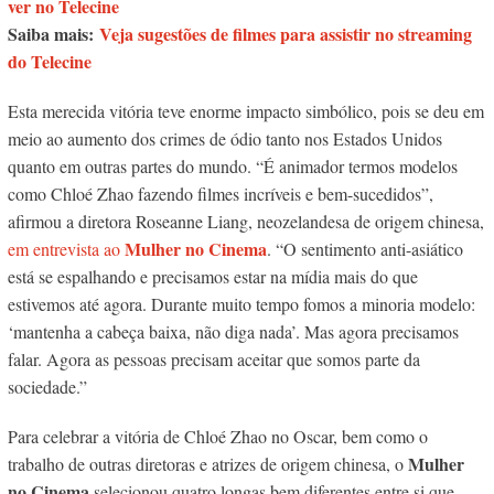
ver no Telecine
Saiba mais:
Veja sugestões de filmes para assistir no streaming
do Telecine
Esta merecida vitória teve enorme impacto simbólico, pois se deu em
meio ao aumento dos crimes de ódio tanto nos Estados Unidos
quanto em outras partes do mundo. “É animador termos modelos
como Chloé Zhao fazendo filmes incríveis e bem-sucedidos”,
afirmou a diretora Roseanne Liang, neozelandesa de origem chinesa,
Mulher no Cinema
em entrevista ao
. “O sentimento anti-asiático
está se espalhando e precisamos estar na mídia mais do que
estivemos até agora. Durante muito tempo fomos a minoria modelo:
‘mantenha a cabeça baixa, não diga nada’. Mas agora precisamos
falar. Agora as pessoas precisam aceitar que somos parte da
sociedade.”
Para celebrar a vitória de Chloé Zhao no Oscar, bem como o
Mulher
trabalho de outras diretoras e atrizes de origem chinesa, o
no Cinema
selecionou quatro longas bem diferentes entre si que