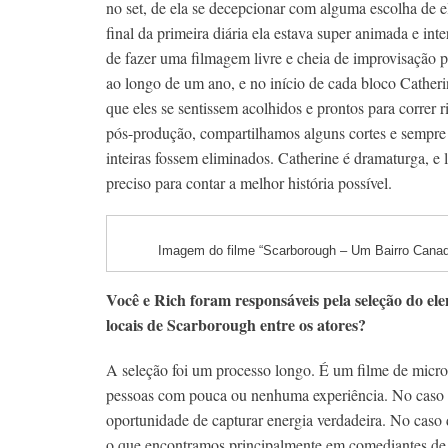
no set, de ela se decepcionar com alguma escolha de
final da primeira diária ela estava super animada e in
de fazer uma filmagem livre e cheia de improvisação 
ao longo de um ano, e no início de cada bloco Catherin
que eles se sentissem acolhidos e prontos para correr
pós-produção, compartilhamos alguns cortes e sempre 
inteiras fossem eliminados. Catherine é dramaturga, e
preciso para contar a melhor história possível.
Imagem do filme “Scarborough – Um Bairro Canad
Você e Rich foram responsáveis pela seleção do el
locais de Scarborough entre os atores?
A seleção foi um processo longo. É um filme de micro-
pessoas com pouca ou nenhuma experiência. No caso d
oportunidade de capturar energia verdadeira. No caso 
o que encontramos principalmente em comediantes de st