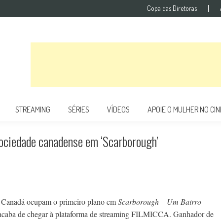
Copa das Diretoras
STREAMING
SÉRIES
VÍDEOS
APOIE O MULHER NO CI
sociedade canadense em ‘Scarborough’
do Canadá ocupam o primeiro plano em
Scarborough – Um Bairro
ue acaba de chegar à plataforma de streaming FILMICCA. Ganhador de