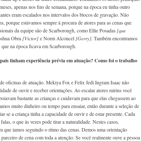
s meses, apenas nos fins de semana, porque na época eu tinha outro
vantes eram escalados nos intervalos dos blocos de gravação. Não
ens, porque estávamos sempre
à procura de atores para as cenas que
ssionais da equipe são de Scarborough, como Ellie Posadas
[que
Joshua Obra
[Victor]
e Norm Alconcel
[Gerry]
. Também encontramos
 que na época ficava em Scarborough.
ipais tinham experiência prévia em atuação? Como foi o trabalho
 de oficinas de atuação. Mekiya Fox e
Felix Jedi Ingram Isaac não
idade de ouvir e receber orientações. Ao escalar atores mirins você
apoiavam bastante as crianças e cuidavam para que elas chegassem ao
amos muito dinheiro ou tempo para ensaiar, então durante a seleção de
ar se a criança tinha a capacidade de ouvir e de estar presente. Cada
las, o que às vezes pode tirar a naturalidade. Nestes casos,
 que íamos seguindo o ritmo das cenas. Demos uma orientação
u parceiro de cena com toda a atenção. Se você realmente ouve a pessoa