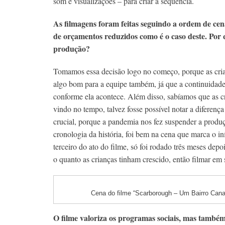
som e visualizações – para criar a sequência.
As filmagens foram feitas seguindo a ordem de cen
de orçamentos reduzidos como é o caso deste. Por 
produção?
Tomamos essa decisão logo no começo, porque as crian
algo bom para a equipe também, já que a continuidade l
conforme ela acontece. Além disso, sabíamos que as cr
vindo no tempo, talvez fosse possível notar a diferen
crucial, porque a pandemia nos fez suspender a produ
cronologia da história, foi bem na cena que marca o i
terceiro do ato do filme, só foi rodado três meses depo
o quanto as crianças tinham crescido, então filmar em
Cena do filme “Scarborough – Um Bairro Cana
O filme valoriza os programas sociais, mas também 