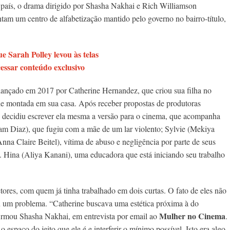
país, o drama dirigido por Shasha Nakhai e Rich Williamson
tam um centro de alfabetização mantido pelo governo no bairro-título,
e Sarah Polley levou às telas
essar conteúdo exclusivo
lançado em 2017 por Catherine Hernandez, que criou sua filha no
che montada em sua casa. Após receber propostas de produtoras
ne decidiu escrever ela mesma a versão para o cinema, que acompanha
iam Diaz), que fugiu com a mãe de um lar violento; Sylvie (Mekiya
nna Claire Beitel), vítima de abuso e negligência por parte de seus
 Hina (Aliya Kanani), uma educadora que está iniciando seu trabalho
etores, com quem já tinha trabalhado em dois curtas. O fato de eles não
u um problema. “Catherine buscava uma estética próxima à do
Mulher no Cinema
irmou Shasha Nakhai, em entrevista por email ao
.
spaço do jeito que ele é e interferir o mínimo possível. Isto era algo