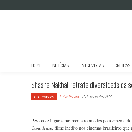
Mulher no Cinema
O site que celebra o trabalho das mulheres nas telas
HOME
NOTÍCIAS
ENTREVISTAS
CRÍTICAS
Shasha Nakhai retrata diversidade da 
entrevistas
Luísa Pécora
-
2 de maio de 2023
Pessoas e lugares raramente retratados pelo cinema 
Canadense
, filme inédito nos cinemas brasileiros q