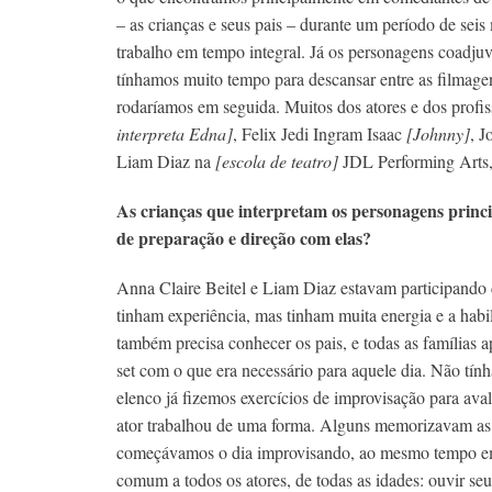
– as crianças e seus pais – durante um período de sei
trabalho em tempo integral. Já os personagens coadju
tínhamos muito tempo para descansar entre as filmag
rodaríamos em seguida. Muitos dos atores e dos profi
interpreta Edna]
, Felix Jedi Ingram Isaac
[Johnny]
, 
Liam Diaz na
[escola de teatro]
JDL Performing Arts,
As crianças que interpretam os personagens princ
de preparação e direção com elas?
Anna Claire Beitel e Liam Diaz estavam participando
tinham experiência, mas tinham muita energia e a habil
também precisa conhecer os pais, e todas as famílias 
set com o que era necessário para aquele dia.
Não tính
elenco já fizemos exercícios de improvisação para avali
ator trabalhou de uma forma. Alguns memorizavam as fa
começávamos o dia improvisando, ao mesmo tempo em
comum a todos os atores, de todas as idades: ouvir se