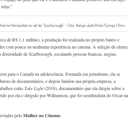
 telas.”
Catherine Hernandez no set de “Scarborough” – Foto: Kenya-Jade Pinto/Compy Films
a de R$ 1,1 milhão), a produção foi realizada no próprio bairro e
eles com pouca ou nenhuma experiência no cinema. A seleção de elenc
r a diversidade de Scarborough, escalando pessoas brancas, negras,
igrou para o Canadá na adolescência. Formada em jornalismo, ela se
dutora de documentários, e depois fundou sua própria empresa, a
abalhos estão
Take Light
(2018), documentário que ela dirigiu sobre a
ido por ela e dirigido por Williamson, que foi semifinalista do Oscar n
Mulher no Cinema
enviadas pelo
: