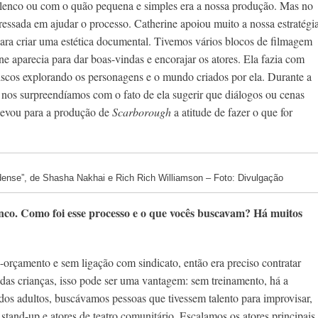
 elenco ou com o quão pequena e simples era a nossa produção. Mas no
teressada em ajudar o processo. Catherine apoiou muito a nossa estratégi
para criar uma estética documental. Tivemos vários blocos de filmagem
e aparecia para dar boas-vindas e encorajar os atores. Ela fazia com
 riscos explorando os personagens e o mundo criados por ela. Durante a
nos surpreendíamos com o fato de ela sugerir que diálogos ou cenas
 levou para a produção de
Scarborough
a atitude de fazer o que for
ense”, de Shasha Nakhai e Rich Rich Williamson – Foto: Divulgação
enco. Como foi esse processo e o que vocês buscavam? Há muitos
orçamento e sem ligação com sindicato, então era preciso contratar
as crianças, isso pode ser uma vantagem: sem treinamento, há a
dos adultos, buscávamos pessoas que tivessem talento para improvisar,
and-up e atores de teatro comunitário. Escalamos os atores principais