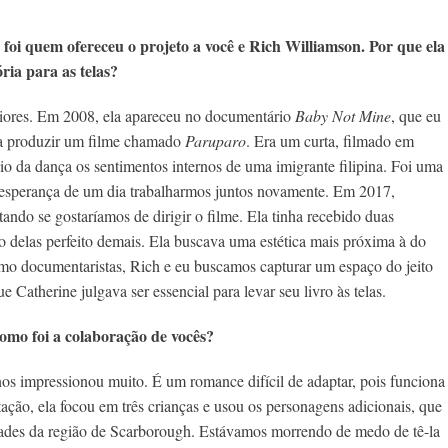
 foi quem ofereceu o projeto a você e Rich Williamson. Por que ela
ria para as telas?
iores. Em 2008, ela apareceu no documentário
Baby Not Mine
, que eu
ara produzir um filme chamado
Paruparo
. Era um curta, filmado em
io da dança os sentimentos internos de uma imigrante filipina. Foi uma
a esperança de um dia trabalharmos juntos novamente. Em 2017,
ando se gostaríamos de dirigir o filme. Ela tinha recebido duas
o delas perfeito demais. Ela buscava uma estética mais próxima à do
o documentaristas, Rich e eu buscamos capturar um espaço do jeito
ue Catherine julgava ser essencial para levar seu livro às telas.
Como foi a colaboração de vocês?
os impressionou muito. É um romance difícil de adaptar, pois funciona
ão, ela focou em três crianças e usou os personagens adicionais, que
icidades da região de Scarborough. Estávamos morrendo de medo de tê-la