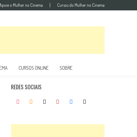
Apoie o Mulher no Cinema
Cursos do Mulher no Cinema
NEMA
CURSOS ONLINE
SOBRE
REDES SOCIAIS