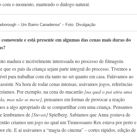
do com o momento, mantendo o diálogo natural.
arborough – Um Bairro Canadense” – Foto: Divulgação
 comovente e está presente em algumas das cenas mais duras do
as?
ito madura e incrivelmente interessada no processo de filmagem.
e que os pais da criança sejam parte integral do processo. Tivemos a
ível para trabalhar com ela tanto no set quanto em casa. Falávamos ao
a assistir. Na hora de rodar cenas intensas, usávamos jogos,
referências
queríamos. Por exemplo, na cena do macarrão
[na qual o pai atira uma
ada, mas não se mexe]
, pensamos em formas de provocar a reação
mos a algo apropriado de se compartilhar com uma criança.
Pensamos
a e lembramos de
[Steven]
Spielberg. Sabíamos que Anna gostava de
 então criamos um jogo no qual um Tiranossauro Rex estava por perto e
a por ele. E aí usávamos a “magia do cinema” – cortes rápidos, edição de