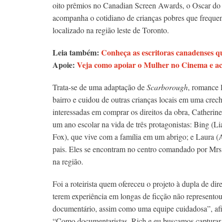
oito prêmios no Canadian Screen Awards, o Oscar do 
acompanha o cotidiano de crianças pobres que frequen
localizado na região leste de Toronto.
Leia também:
Conheça as escritoras canadenses qu
Apoie:
Veja como apoiar o Mulher no Cinema e ac
Trata-se de uma adaptação de
Scarborough
, romance 
bairro e cuidou de outras crianças locais em uma cre
interessadas em comprar os direitos da obra, Catheri
um ano escolar na vida de três protagonistas: Bing (L
Fox), que vive com a família em um abrigo; e Laura (A
pais. Eles se encontram no centro comandado por Mrs.
na região.
Foi a roteirista quem ofereceu o projeto à dupla de dir
terem experiência em longas de ficção não represento
documentário, assim como uma equipe cuidadosa”, af
“Como documentaristas, Rich e eu buscamos capturar o e