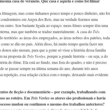
 mesma casa de veraneio. Que casa é aquela e como foi filmar
 a filmagem, mas como tínhamos pouco tempo e pouco dinheiro, não foi
ses condomínios em Angra dos Reis, mas na verdade fizemos uma
, em outro. Sou bastante ligada ao espaço: meus filmes sempre têm uma
interna, mas que também se traduz materialmente. A casa do
Três
o território: as áreas dos empregados, as áreas nobres dos patrões, toda
 como se dão no país. Além disso, há muito tempo queria fazer um
 donos não moram, para que a gente só visse a história dessa família
em na proposta de
Três Verões
, porque a grande história – ou seja, a do
stória do filme. Ela está ao fundo, mas fora do quadro, e não é preciso
e, de se passar sempre na última semana do ano, durante três anos
sa repetição, essa relação cíclica com o tempo, deixando mais evidente
mentos de ficção e documentário – por exemplo, trabalhando com
sso ao roteiro. Em
os atores são profissionais e havia
Três Verões
rocesso mudou ou continuou o mesmo dos trabalhos anteriores?