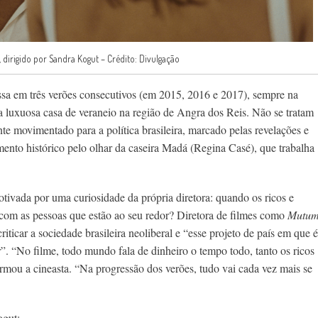
, dirigido por Sandra Kogut – Crédito: Divulgação
ssa em três verões consecutivos (em 2015, 2016 e 2017), sempre na
 luxuosa casa de veraneio na região de Angra dos Reis. Não se tratam
e movimentado para a política brasileira, marcado pelas revelações e
ento histórico pelo olhar da caseira Madá (Regina Casé), que trabalha
.
otivada por uma curiosidade da própria diretora: quando os ricos e
 com as pessoas que estão ao seu redor? Diretora de filmes como
Mutu
ticar a sociedade brasileira neoliberal e “esse projeto de país em que é
r”. “No filme, todo mundo fala de dinheiro o tempo todo, tanto os ricos
irmou a cineasta. “Na progressão dos verões, tudo vai cada vez mais se
ogut: