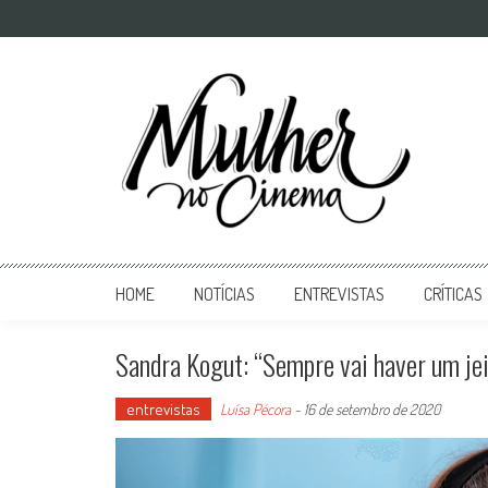
Mulher no Cinema
O site que celebra o trabalho das mulheres nas telas
HOME
NOTÍCIAS
ENTREVISTAS
CRÍTICAS
Sandra Kogut: “Sempre vai haver um jei
entrevistas
Luísa Pécora
-
16 de setembro de 2020